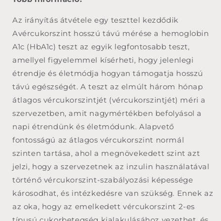
Az irányítás átvétele egy teszttel kezdődik
Avércukorszint hosszú távú mérése a hemoglobin
A1c (HbA1c) teszt az egyik legfontosabb teszt,
amellyel figyelemmel kísérheti, hogy jelenlegi
étrendje és életmódja hogyan támogatja hosszú
távú egészségét. A teszt az elmúlt három hónap
átlagos vércukorszintjét (vércukorszintjét) méri a
szervezetben, amit nagymértékben befolyásol a
napi étrendünk és életmódunk. Alapvető
fontosságú az átlagos vércukorszint normál
szinten tartása, ahol a megnövekedett szint azt
jelzi, hogy a szervezetnek az inzulin használatával
történő vércukorszint-szabályozási képessége
károsodhat, és intézkedésre van szükség. Ennek az
az oka, hogy az emelkedett vércukorszint 2-es
típusú cukorbetegség kialakulásához vezethet, és