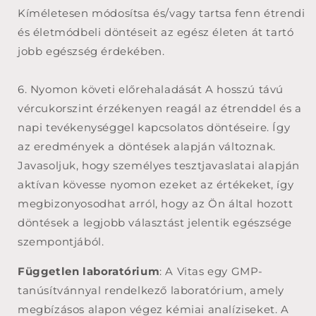
Kíméletesen módosítsa és/vagy tartsa fenn étrendi
és életmódbeli döntéseit az egész életen át tartó
jobb egészség érdekében.
6. Nyomon követi előrehaladását A hosszú távú
vércukorszint érzékenyen reagál az étrenddel és a
napi tevékenységgel kapcsolatos döntéseire. Így
az eredmények a döntések alapján változnak.
Javasoljuk, hogy személyes tesztjavaslatai alapján
aktívan kövesse nyomon ezeket az értékeket, így
megbizonyosodhat arról, hogy az Ön által hozott
döntések a legjobb választást jelentik egészsége
szempontjából.
Független laboratórium
: A Vitas egy GMP-
tanúsítvánnyal rendelkező laboratórium, amely
megbízásos alapon végez kémiai analíziseket. A