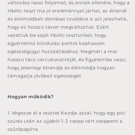
változása lassú folyamat, és annak ellenére, hogy a
HbA1c-teszt ma jó eredménnyel járhat, az étrendi
és életmódbeli döntései továbbra is azt jelezhetik,
hogy ez hosszú távon megváltozhat. Ezért
vezettük be saját HbA1c tesztünket, hogy
egyértelmű kiindulási pontot kaphasson
egészségügyi hozzáállásához. Megméri a mai
hosszú távú vércukorszintjét, és figyelembe veszi,
hogy jelenlegi étrendje és életmódja hogyan
támogatja jövőbeli egészségét.
Hogyan működik?
1. Végezze el a tesztet Kezdje azzal, hogy egy pici
szúrás után az ujjából 1–2 csepp vért cseppent a
szűrőpapírra.